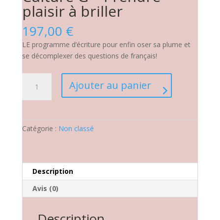
plaisir à briller
197,00
€
LE programme d’écriture pour enfin oser sa plume et
se décomplexer des questions de français!
quantité
Ajouter au panier
de
Culture
G
-
Catégorie :
Non classé
Prendre
plaisir
à
briller
Description
Avis (0)
Description